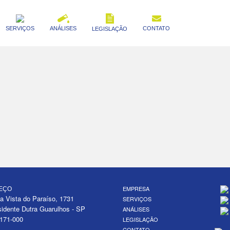
SERVIÇOS
ANÁLISES
CONTATO
LEGISLAÇÃO
EMPRESA
EÇO
a Vista do Paraíso, 1731
SERVIÇOS
sidente Dutra Guarulhos - SP
ANÁLISES
171-000
LEGISLAÇÃO
CONTATO