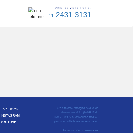
Central de Atendimento:
2431-3131
11
Este site está protegido pela lei de
FACEBOOK
direitos autoriais. (Lei 9610 de
INSTAGRAM
19/02/1998) Sua reprodução total ou
YOUTUBE
parcial é proibida nos termos da lei.
Todos os direitos reservados